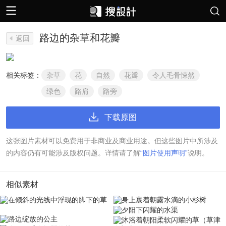
路边的杂草和花瓣
返回
相关标签：
杂草
花
自然
花瓣
令人毛骨悚然
绿色
路肩
路旁
下载原图
这张图片素材可以免费用于非商业及商业用途。但这些图片中所涉及
的内容仍有可能涉及版权问题。详情请了解
“图片使用声明”
说明。
相似素材