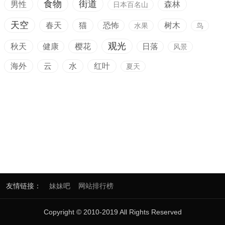
食物
街道
男性
森林
日本百名山
天空
春天
猫
恐怖
树木
水果
鸟
观光
秋天
健康
樱花
日落
风景
海外
云
水
红叶
夏天
友情链接：
妹妹吧
网站排行榜
Copyright © 2010-2019 All Rights Reserved