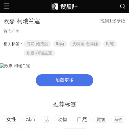
欧嘉·柯瑞兰寇
找到1张壁纸
暂无介绍
相关标签：
海莉·鲍德温
时尚
皮特拉·念高娃
时髦
欧嘉·柯瑞兰寇
加载更多
推荐标签
女性
自然
城市
动物
建筑
花
植物